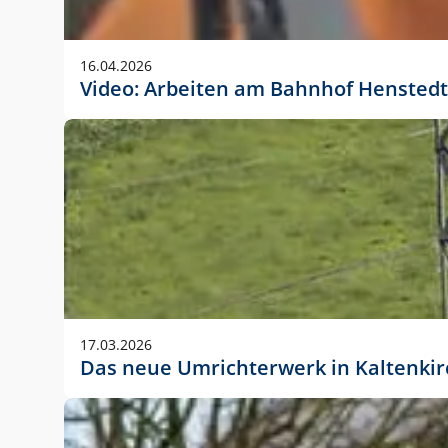
Anwendungsgröße im Layout:
Die Logohöhe beträgt 4 – 10 % der jeweiligen For
16.04.2026
folgende fest definierte Anwendungsgrößen im Lay
Video: Arbeiten am Bahnhof Henstedt
DIN A4 – 11 mm hoch (4 %)
DIN A3 – 15 mm hoch (5 %)
DIN A1 – 39 mm hoch (5 %)
DIN lang – 10 mm hoch (5 %)
1080 x 1080 px – 78 px hoch (7 %)
In Ausnahmefällen darf das Logo jedoch auch größe
stets der vorherigen Absprache mit der Marketinga
17.03.2026
Das neue Umrichterwerk in Kaltenki