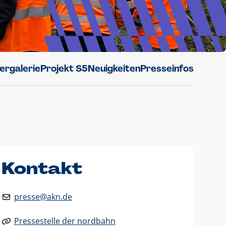
dergalerie
Projekt S5
Neuigkeiten
Presseinfos
Kontakt
presse@akn.de
Pressestelle der nordbahn