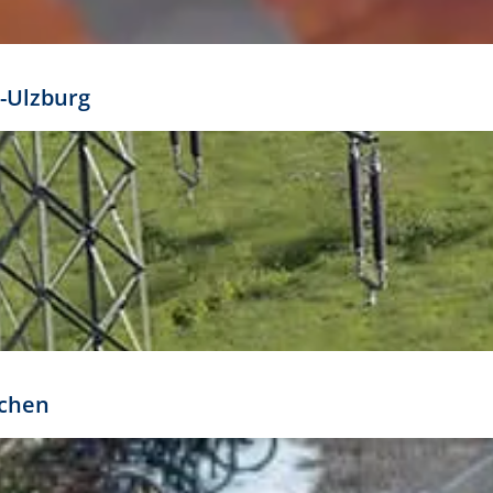
mathöhe. Daraus ergeben sich für gängige Formate
out:
-Ulzburg
r oder kleiner gesetzt werden. Dazu bedarf es jedoch
bteilung.
rchen