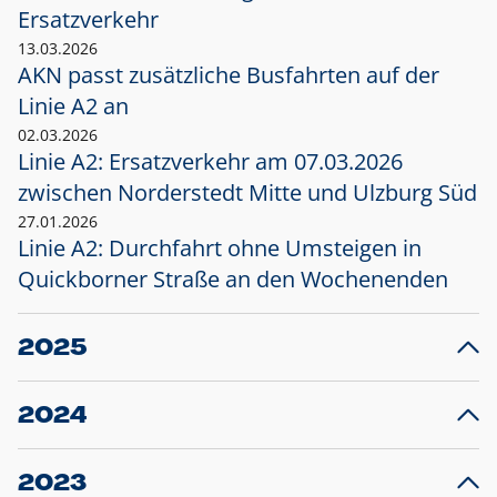
Ersatzverkehr
13.03.2026
AKN passt zusätzliche Busfahrten auf der
Linie A2 an
02.03.2026
Linie A2: Ersatzverkehr am 07.03.2026
zwischen Norderstedt Mitte und Ulzburg Süd
27.01.2026
Linie A2: Durchfahrt ohne Umsteigen in
Quickborner Straße an den Wochenenden
2025
23.12.2025
28
Projekt S5: Start der Bauarbeiten am
F
2024
Bahnhof Henstedt-Ulzburg im Januar 2026
10.12.2024
28
Großprojekt S5: Sperrung der Bahnstraße in
F
2023