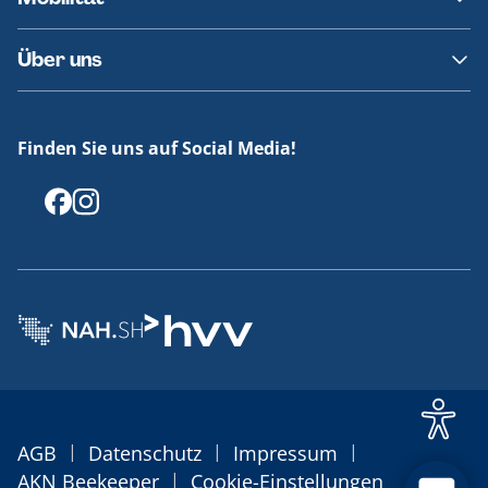
Fundsachen
Häufige Fragen
Barrierefreies Reisen
Über uns
Erklärung Barrierefreiheit
Historie
Medienportal
Finden Sie uns auf Social Media!
Offenlegungen
|
|
|
AGB
Datenschutz
Impressum
|
AKN Beekeeper
Cookie-Einstellungen