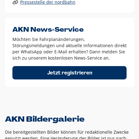
Pressestelle der nordbahn
Alle anderen Logo-Varianten dürfen nur in Ausnahmefällen
eingesetzt werden und bedürfen der vorherigen Absprache
mit der Marketingabteilung.
Diese Ausnahmen sind zum Beispiel:
AKN News-Service
weißes Logo auf anderen farbigen Hintergründen als
Möchten Sie Fahrplanänderungen,
dem AKN Blau,
Störungsmeldungen und aktuelle Informationen direkt
weißes Logo auf Fotohintergründen,
per WhatsApp oder E-Mail erhalten? Dann melden Sie
sich zu unserem kostenlosen News-Service an.
schwarzes Logo für reine Schwarz-Weiß-Umsetzungen
Um das Logo herum muss ein Schutzraum von jeweils einer
Jetzt registrieren
Höhe bzw. Breite des N aus AKN in alle Richtungen
eingehalten werden – ausgehend vom AKN Schriftzug. In
diesem Bereich dürfen keine anderen Logos, Grafikelemente
oder Ähnliches platziert werden.
AKN Bildergalerie
Die bereitgestellten Bilder können für redaktionelle Zwecke
genutzt werden. Eine Veränderung der Bilder ist nur nach