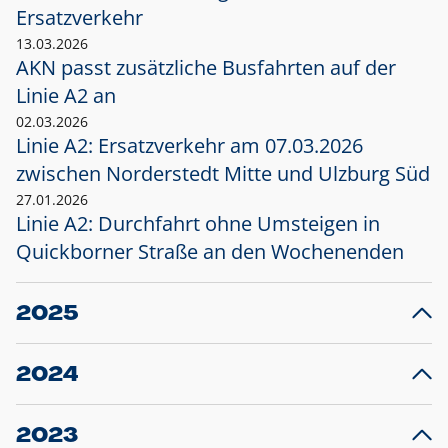
Ersatzverkehr
13.03.2026
AKN passt zusätzliche Busfahrten auf der
Linie A2 an
02.03.2026
Linie A2: Ersatzverkehr am 07.03.2026
zwischen Norderstedt Mitte und Ulzburg Süd
27.01.2026
Linie A2: Durchfahrt ohne Umsteigen in
Quickborner Straße an den Wochenenden
2025
23.12.2025
28
Projekt S5: Start der Bauarbeiten am
F
2024
Bahnhof Henstedt-Ulzburg im Januar 2026
10.12.2024
28
Großprojekt S5: Sperrung der Bahnstraße in
F
2023