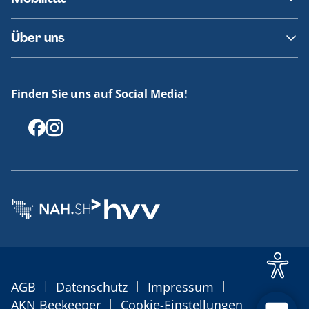
Fundsachen
Häufige Fragen
Barrierefreies Reisen
Über uns
Erklärung Barrierefreiheit
Historie
Medienportal
Finden Sie uns auf Social Media!
Offenlegungen
|
|
|
AGB
Datenschutz
Impressum
|
AKN Beekeeper
Cookie-Einstellungen