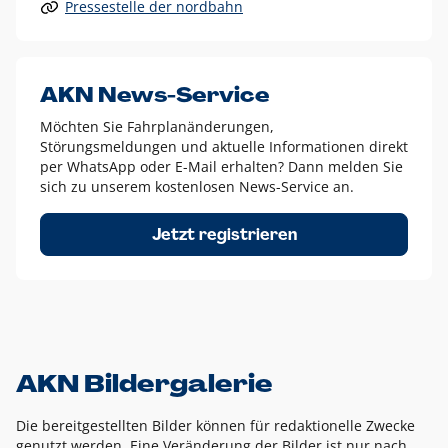
Pressestelle der nordbahn
Alle anderen Logo-Varianten dürfen nur in Ausnahmefällen
eingesetzt werden und bedürfen der vorherigen Absprache
mit der Marketingabteilung.
Diese Ausnahmen sind zum Beispiel:
AKN News-Service
weißes Logo auf anderen farbigen Hintergründen als
Möchten Sie Fahrplanänderungen,
dem AKN Blau,
Störungsmeldungen und aktuelle Informationen direkt
weißes Logo auf Fotohintergründen,
per WhatsApp oder E-Mail erhalten? Dann melden Sie
sich zu unserem kostenlosen News-Service an.
schwarzes Logo für reine Schwarz-Weiß-Umsetzungen
Um das Logo herum muss ein Schutzraum von jeweils einer
Jetzt registrieren
Höhe bzw. Breite des N aus AKN in alle Richtungen
eingehalten werden – ausgehend vom AKN Schriftzug. In
diesem Bereich dürfen keine anderen Logos, Grafikelemente
oder Ähnliches platziert werden.
AKN Bildergalerie
Die bereitgestellten Bilder können für redaktionelle Zwecke
genutzt werden. Eine Veränderung der Bilder ist nur nach