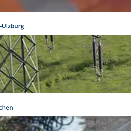
mathöhe. Daraus ergeben sich für gängige Formate
out:
-Ulzburg
r oder kleiner gesetzt werden. Dazu bedarf es jedoch
bteilung.
rchen