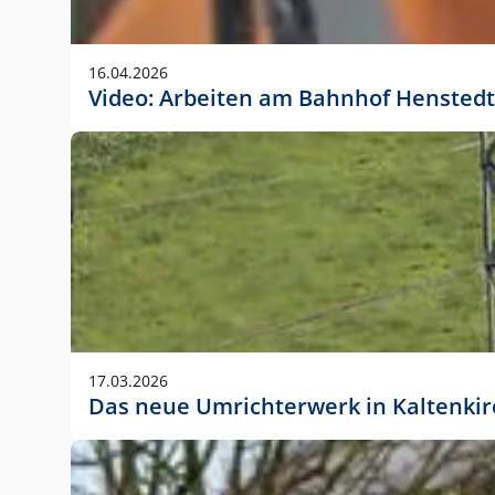
Anwendungsgröße im Layout:
Die Logohöhe beträgt 4 – 10 % der jeweiligen For
16.04.2026
folgende fest definierte Anwendungsgrößen im Lay
Video: Arbeiten am Bahnhof Henstedt
DIN A4 – 11 mm hoch (4 %)
DIN A3 – 15 mm hoch (5 %)
DIN A1 – 39 mm hoch (5 %)
DIN lang – 10 mm hoch (5 %)
1080 x 1080 px – 78 px hoch (7 %)
In Ausnahmefällen darf das Logo jedoch auch größe
stets der vorherigen Absprache mit der Marketinga
17.03.2026
Das neue Umrichterwerk in Kaltenki