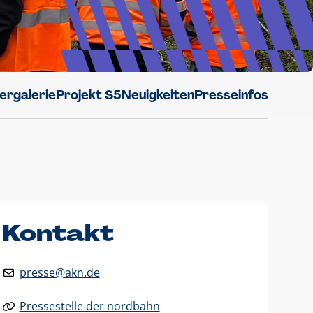
dergalerie
Projekt S5
Neuigkeiten
Presseinfos
Kontakt
presse@akn.de
Pressestelle der nordbahn