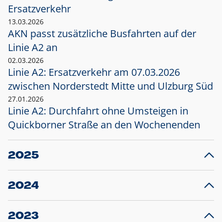
Ersatzverkehr
13.03.2026
AKN passt zusätzliche Busfahrten auf der
Linie A2 an
02.03.2026
Linie A2: Ersatzverkehr am 07.03.2026
zwischen Norderstedt Mitte und Ulzburg Süd
27.01.2026
Linie A2: Durchfahrt ohne Umsteigen in
Quickborner Straße an den Wochenenden
2025
23.12.2025
28
Projekt S5: Start der Bauarbeiten am
F
2024
Bahnhof Henstedt-Ulzburg im Januar 2026
10.12.2024
28
Großprojekt S5: Sperrung der Bahnstraße in
F
2023