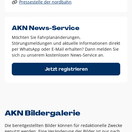
Pressestelle der nordbahn
Alle anderen Logo-Varianten dürfen nur in Ausnahmefällen
eingesetzt werden und bedürfen der vorherigen Absprache
mit der Marketingabteilung.
Diese Ausnahmen sind zum Beispiel:
AKN News-Service
weißes Logo auf anderen farbigen Hintergründen als
Möchten Sie Fahrplanänderungen,
dem AKN Blau,
Störungsmeldungen und aktuelle Informationen direkt
weißes Logo auf Fotohintergründen,
per WhatsApp oder E-Mail erhalten? Dann melden Sie
sich zu unserem kostenlosen News-Service an.
schwarzes Logo für reine Schwarz-Weiß-Umsetzungen
Um das Logo herum muss ein Schutzraum von jeweils einer
Jetzt registrieren
Höhe bzw. Breite des N aus AKN in alle Richtungen
eingehalten werden – ausgehend vom AKN Schriftzug. In
diesem Bereich dürfen keine anderen Logos, Grafikelemente
oder Ähnliches platziert werden.
AKN Bildergalerie
Die bereitgestellten Bilder können für redaktionelle Zwecke
genutzt werden. Eine Veränderung der Bilder ist nur nach