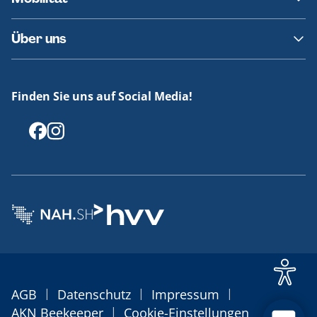
Fundsachen
Häufige Fragen
Barrierefreies Reisen
Über uns
Erklärung Barrierefreiheit
Historie
Medienportal
Finden Sie uns auf Social Media!
Offenlegungen
|
|
|
AGB
Datenschutz
Impressum
|
AKN Beekeeper
Cookie-Einstellungen