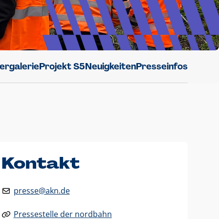
dergalerie
Projekt S5
Neuigkeiten
Presseinfos
Kontakt
presse@akn.de
Pressestelle der nordbahn