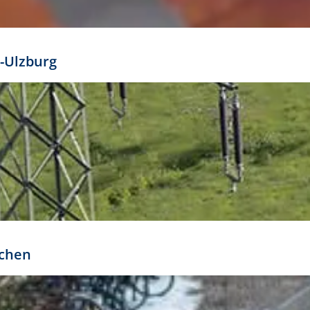
mathöhe. Daraus ergeben sich für gängige Formate
out:
-Ulzburg
r oder kleiner gesetzt werden. Dazu bedarf es jedoch
bteilung.
rchen