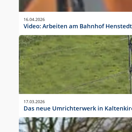
Anwendungsgröße im Layout:
Die Logohöhe beträgt 4 – 10 % der jeweiligen For
16.04.2026
folgende fest definierte Anwendungsgrößen im Lay
Video: Arbeiten am Bahnhof Henstedt
DIN A4 – 11 mm hoch (4 %)
DIN A3 – 15 mm hoch (5 %)
DIN A1 – 39 mm hoch (5 %)
DIN lang – 10 mm hoch (5 %)
1080 x 1080 px – 78 px hoch (7 %)
In Ausnahmefällen darf das Logo jedoch auch größe
stets der vorherigen Absprache mit der Marketinga
17.03.2026
Das neue Umrichterwerk in Kaltenki