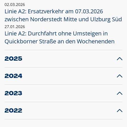
02.03.2026
Linie A2: Ersatzverkehr am 07.03.2026
zwischen Norderstedt Mitte und Ulzburg Süd
27.01.2026
Linie A2: Durchfahrt ohne Umsteigen in
Quickborner Straße an den Wochenenden
2025
23.12.2025
28
Projekt S5: Start der Bauarbeiten am
F
2024
Bahnhof Henstedt-Ulzburg im Januar 2026
10.12.2024
28
Großprojekt S5: Sperrung der Bahnstraße in
F
2023
Ellerau mit Ausweitung des Ersatzverkehrs
20.12.2023
14
Schleswig-Holstein verlängert den
A
2022
Verkehrsvertrag der AKN und bestellt den
T
22.12.2022
12
Expresszug für die Strecke Norderstedt -
Baustart S21 am 16.01.2023: Fahrplan
B