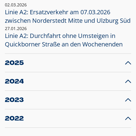
02.03.2026
Linie A2: Ersatzverkehr am 07.03.2026
zwischen Norderstedt Mitte und Ulzburg Süd
27.01.2026
Linie A2: Durchfahrt ohne Umsteigen in
Quickborner Straße an den Wochenenden
2025
23.12.2025
28
Projekt S5: Start der Bauarbeiten am
F
2024
Bahnhof Henstedt-Ulzburg im Januar 2026
10.12.2024
28
Großprojekt S5: Sperrung der Bahnstraße in
F
2023
Ellerau mit Ausweitung des Ersatzverkehrs
20.12.2023
14
Schleswig-Holstein verlängert den
A
2022
Verkehrsvertrag der AKN und bestellt den
T
22.12.2022
12
Expresszug für die Strecke Norderstedt -
Baustart S21 am 16.01.2023: Fahrplan
B