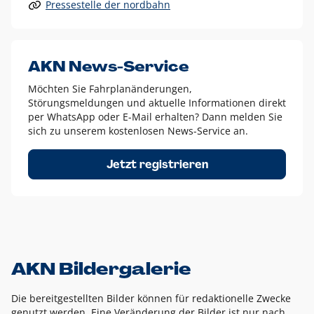
Pressestelle der nordbahn
Alle anderen Logo-Varianten dürfen nur in Ausnahmefällen
eingesetzt werden und bedürfen der vorherigen Absprache
mit der Marketingabteilung.
Diese Ausnahmen sind zum Beispiel:
AKN News-Service
weißes Logo auf anderen farbigen Hintergründen als
Möchten Sie Fahrplanänderungen,
dem AKN Blau,
Störungsmeldungen und aktuelle Informationen direkt
weißes Logo auf Fotohintergründen,
per WhatsApp oder E-Mail erhalten? Dann melden Sie
sich zu unserem kostenlosen News-Service an.
schwarzes Logo für reine Schwarz-Weiß-Umsetzungen
Um das Logo herum muss ein Schutzraum von jeweils einer
Jetzt registrieren
Höhe bzw. Breite des N aus AKN in alle Richtungen
eingehalten werden – ausgehend vom AKN Schriftzug. In
diesem Bereich dürfen keine anderen Logos, Grafikelemente
oder Ähnliches platziert werden.
AKN Bildergalerie
Die bereitgestellten Bilder können für redaktionelle Zwecke
genutzt werden. Eine Veränderung der Bilder ist nur nach