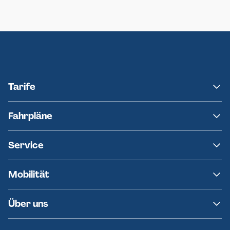
Neumünster
Ersatzverkehr AKN-Linie A1
Tarife
NAH.SH
Fahrpläne
hvv
Fahrplanänderungen
Service
Ersatzverkehr
AKN News-Service
Kontakt
Mobilität
Fundsachen
Häufige Fragen
Barrierefreies Reisen
Über uns
Erklärung Barrierefreiheit
Historie