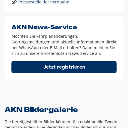
Pressestelle der nordbahn
Alle anderen Logo-Varianten dürfen nur in Ausnahmefällen
eingesetzt werden und bedürfen der vorherigen Absprache
mit der Marketingabteilung.
Diese Ausnahmen sind zum Beispiel:
AKN News-Service
weißes Logo auf anderen farbigen Hintergründen als
Möchten Sie Fahrplanänderungen,
dem AKN Blau,
Störungsmeldungen und aktuelle Informationen direkt
weißes Logo auf Fotohintergründen,
per WhatsApp oder E-Mail erhalten? Dann melden Sie
sich zu unserem kostenlosen News-Service an.
schwarzes Logo für reine Schwarz-Weiß-Umsetzungen
Um das Logo herum muss ein Schutzraum von jeweils einer
Jetzt registrieren
Höhe bzw. Breite des N aus AKN in alle Richtungen
eingehalten werden – ausgehend vom AKN Schriftzug. In
diesem Bereich dürfen keine anderen Logos, Grafikelemente
oder Ähnliches platziert werden.
AKN Bildergalerie
Die bereitgestellten Bilder können für redaktionelle Zwecke
genutzt werden. Eine Veränderung der Bilder ist nur nach