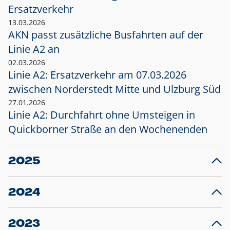
Ersatzverkehr
13.03.2026
AKN passt zusätzliche Busfahrten auf der
Linie A2 an
02.03.2026
Linie A2: Ersatzverkehr am 07.03.2026
zwischen Norderstedt Mitte und Ulzburg Süd
27.01.2026
Linie A2: Durchfahrt ohne Umsteigen in
Quickborner Straße an den Wochenenden
2025
23.12.2025
28
Projekt S5: Start der Bauarbeiten am
F
2024
Bahnhof Henstedt-Ulzburg im Januar 2026
10.12.2024
28
Großprojekt S5: Sperrung der Bahnstraße in
F
2023