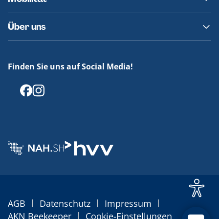
Fundsachen
Häufige Fragen
Barrierefreies Reisen
Über uns
Erklärung Barrierefreiheit
Historie
Medienportal
Finden Sie uns auf Social Media!
Offenlegungen
|
|
|
AGB
Datenschutz
Impressum
|
AKN Beekeeper
Cookie-Einstellungen