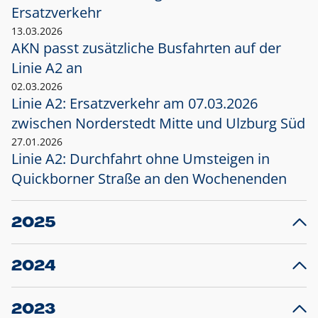
Ersatzverkehr
13.03.2026
AKN passt zusätzliche Busfahrten auf der
Linie A2 an
02.03.2026
Linie A2: Ersatzverkehr am 07.03.2026
zwischen Norderstedt Mitte und Ulzburg Süd
27.01.2026
Linie A2: Durchfahrt ohne Umsteigen in
Quickborner Straße an den Wochenenden
2025
23.12.2025
28
Projekt S5: Start der Bauarbeiten am
F
2024
Bahnhof Henstedt-Ulzburg im Januar 2026
10.12.2024
28
Großprojekt S5: Sperrung der Bahnstraße in
F
2023