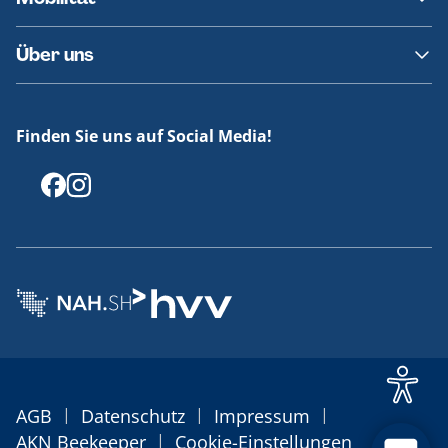
Fundsachen
Häufige Fragen
Barrierefreies Reisen
Über uns
Erklärung Barrierefreiheit
Historie
Medienportal
Finden Sie uns auf Social Media!
Offenlegungen
|
|
|
AGB
Datenschutz
Impressum
|
AKN Beekeeper
Cookie-Einstellungen