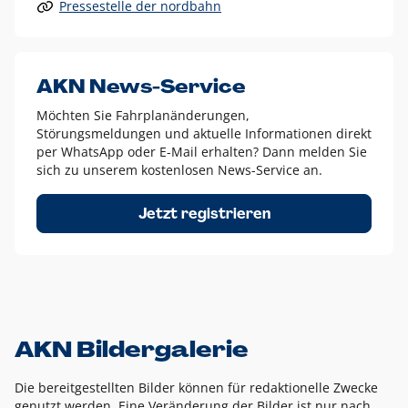
Pressestelle der nordbahn
Alle anderen Logo-Varianten dürfen nur in Ausnahmefällen
eingesetzt werden und bedürfen der vorherigen Absprache
mit der Marketingabteilung.
Diese Ausnahmen sind zum Beispiel:
AKN News-Service
weißes Logo auf anderen farbigen Hintergründen als
Möchten Sie Fahrplanänderungen,
dem AKN Blau,
Störungsmeldungen und aktuelle Informationen direkt
weißes Logo auf Fotohintergründen,
per WhatsApp oder E-Mail erhalten? Dann melden Sie
sich zu unserem kostenlosen News-Service an.
schwarzes Logo für reine Schwarz-Weiß-Umsetzungen
Um das Logo herum muss ein Schutzraum von jeweils einer
Jetzt registrieren
Höhe bzw. Breite des N aus AKN in alle Richtungen
eingehalten werden – ausgehend vom AKN Schriftzug. In
diesem Bereich dürfen keine anderen Logos, Grafikelemente
oder Ähnliches platziert werden.
AKN Bildergalerie
Die bereitgestellten Bilder können für redaktionelle Zwecke
genutzt werden. Eine Veränderung der Bilder ist nur nach