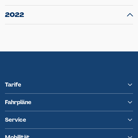
Ellerau mit Ausweitung des Ersatzverkehrs
20.12.2023
14
Schleswig-Holstein verlängert den
A
2022
Verkehrsvertrag der AKN und bestellt den
T
22.12.2022
12
Expresszug für die Strecke Norderstedt -
Baustart S21 am 16.01.2023: Fahrplan
B
Neumünster
Ersatzverkehr AKN-Linie A1
Tarife
NAH.SH
Fahrpläne
hvv
Fahrplanänderungen
Service
Ersatzverkehr
AKN News-Service
Kontakt
Mobilität