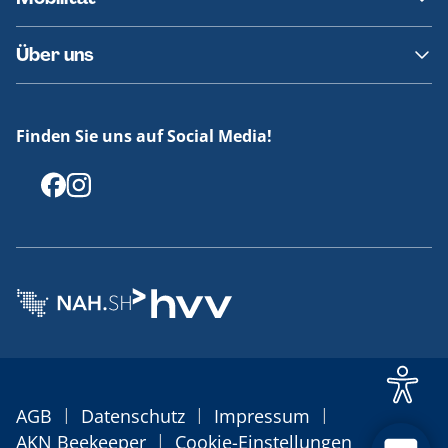
Fundsachen
Häufige Fragen
Barrierefreies Reisen
Über uns
Erklärung Barrierefreiheit
Historie
Medienportal
Finden Sie uns auf Social Media!
Offenlegungen
|
|
|
AGB
Datenschutz
Impressum
|
AKN Beekeeper
Cookie-Einstellungen