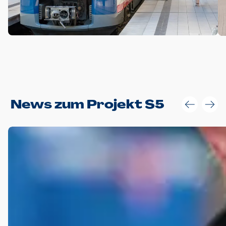
Anwendungsgröße im Layout:
News zum Projekt S5
Die Logohöhe beträgt 4 – 10 % der jeweiligen Formathöhe.
Daraus ergeben sich für gängige Formate folgende fest
definierte Anwendungsgrößen im Layout:
DIN A4 – 11 mm hoch (4 %)
DIN A3 – 15 mm hoch (5 %)
DIN A1 – 39 mm hoch (5 %)
DIN lang – 10 mm hoch (5 %)
1080 x 1080 px – 78 px hoch (7 %)
In Ausnahmefällen darf das Logo jedoch auch größer oder
kleiner gesetzt werden. Dazu bedarf es jedoch stets der