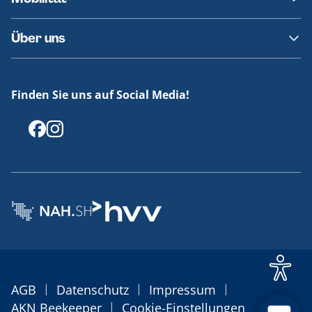
Fundsachen
Häufige Fragen
Barrierefreies Reisen
Über uns
Erklärung Barrierefreiheit
Historie
Medienportal
Finden Sie uns auf Social Media!
Offenlegungen
|
|
|
AGB
Datenschutz
Impressum
|
AKN Beekeeper
Cookie-Einstellungen