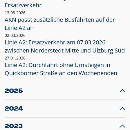
Ersatzverkehr
13.03.2026
AKN passt zusätzliche Busfahrten auf der
Linie A2 an
02.03.2026
Linie A2: Ersatzverkehr am 07.03.2026
zwischen Norderstedt Mitte und Ulzburg Süd
27.01.2026
Linie A2: Durchfahrt ohne Umsteigen in
Quickborner Straße an den Wochenenden
2025
23.12.2025
28
Projekt S5: Start der Bauarbeiten am
F
2024
Bahnhof Henstedt-Ulzburg im Januar 2026
10.12.2024
28
Großprojekt S5: Sperrung der Bahnstraße in
F
2023