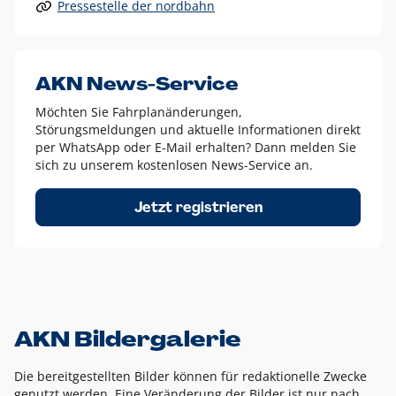
Pressestelle der nordbahn
Alle anderen Logo-Varianten dürfen nur in Ausnahmefällen
eingesetzt werden und bedürfen der vorherigen Absprache
mit der Marketingabteilung.
Diese Ausnahmen sind zum Beispiel:
AKN News-Service
weißes Logo auf anderen farbigen Hintergründen als
Möchten Sie Fahrplanänderungen,
dem AKN Blau,
Störungsmeldungen und aktuelle Informationen direkt
weißes Logo auf Fotohintergründen,
per WhatsApp oder E-Mail erhalten? Dann melden Sie
sich zu unserem kostenlosen News-Service an.
schwarzes Logo für reine Schwarz-Weiß-Umsetzungen
Um das Logo herum muss ein Schutzraum von jeweils einer
Jetzt registrieren
Höhe bzw. Breite des N aus AKN in alle Richtungen
eingehalten werden – ausgehend vom AKN Schriftzug. In
diesem Bereich dürfen keine anderen Logos, Grafikelemente
oder Ähnliches platziert werden.
AKN Bildergalerie
Die bereitgestellten Bilder können für redaktionelle Zwecke
genutzt werden. Eine Veränderung der Bilder ist nur nach