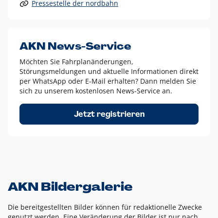
Pressestelle der nordbahn
Alle anderen Logo-Varianten dürfen nur in Ausnahmefällen
eingesetzt werden und bedürfen der vorherigen Absprache
mit der Marketingabteilung.
Diese Ausnahmen sind zum Beispiel:
AKN News-Service
weißes Logo auf anderen farbigen Hintergründen als
Möchten Sie Fahrplanänderungen,
dem AKN Blau,
Störungsmeldungen und aktuelle Informationen direkt
weißes Logo auf Fotohintergründen,
per WhatsApp oder E-Mail erhalten? Dann melden Sie
sich zu unserem kostenlosen News-Service an.
schwarzes Logo für reine Schwarz-Weiß-Umsetzungen
Um das Logo herum muss ein Schutzraum von jeweils einer
Jetzt registrieren
Höhe bzw. Breite des N aus AKN in alle Richtungen
eingehalten werden – ausgehend vom AKN Schriftzug. In
diesem Bereich dürfen keine anderen Logos, Grafikelemente
oder Ähnliches platziert werden.
AKN Bildergalerie
Die bereitgestellten Bilder können für redaktionelle Zwecke
genutzt werden. Eine Veränderung der Bilder ist nur nach