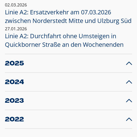
02.03.2026
Linie A2: Ersatzverkehr am 07.03.2026
zwischen Norderstedt Mitte und Ulzburg Süd
27.01.2026
Linie A2: Durchfahrt ohne Umsteigen in
Quickborner Straße an den Wochenenden
2025
23.12.2025
28
Projekt S5: Start der Bauarbeiten am
F
2024
Bahnhof Henstedt-Ulzburg im Januar 2026
10.12.2024
28
Großprojekt S5: Sperrung der Bahnstraße in
F
2023
Ellerau mit Ausweitung des Ersatzverkehrs
20.12.2023
14
Schleswig-Holstein verlängert den
A
2022
Verkehrsvertrag der AKN und bestellt den
T
22.12.2022
12
Expresszug für die Strecke Norderstedt -
Baustart S21 am 16.01.2023: Fahrplan
B