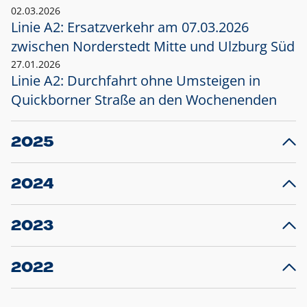
02.03.2026
Linie A2: Ersatzverkehr am 07.03.2026
zwischen Norderstedt Mitte und Ulzburg Süd
27.01.2026
Linie A2: Durchfahrt ohne Umsteigen in
Quickborner Straße an den Wochenenden
2025
23.12.2025
28
Projekt S5: Start der Bauarbeiten am
F
2024
Bahnhof Henstedt-Ulzburg im Januar 2026
10.12.2024
28
Großprojekt S5: Sperrung der Bahnstraße in
F
2023
Ellerau mit Ausweitung des Ersatzverkehrs
20.12.2023
14
Schleswig-Holstein verlängert den
A
2022
Verkehrsvertrag der AKN und bestellt den
T
22.12.2022
12
Expresszug für die Strecke Norderstedt -
Baustart S21 am 16.01.2023: Fahrplan
B