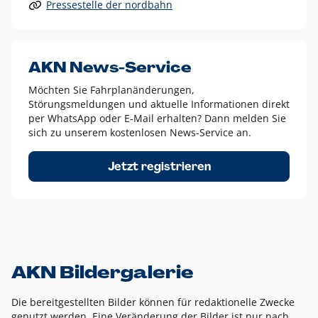
Pressestelle der nordbahn
Alle anderen Logo-Varianten dürfen nur in Ausnahmefällen
eingesetzt werden und bedürfen der vorherigen Absprache
mit der Marketingabteilung.
Diese Ausnahmen sind zum Beispiel:
AKN News-Service
weißes Logo auf anderen farbigen Hintergründen als
Möchten Sie Fahrplanänderungen,
dem AKN Blau,
Störungsmeldungen und aktuelle Informationen direkt
weißes Logo auf Fotohintergründen,
per WhatsApp oder E-Mail erhalten? Dann melden Sie
sich zu unserem kostenlosen News-Service an.
schwarzes Logo für reine Schwarz-Weiß-Umsetzungen
Um das Logo herum muss ein Schutzraum von jeweils einer
Jetzt registrieren
Höhe bzw. Breite des N aus AKN in alle Richtungen
eingehalten werden – ausgehend vom AKN Schriftzug. In
diesem Bereich dürfen keine anderen Logos, Grafikelemente
oder Ähnliches platziert werden.
AKN Bildergalerie
Die bereitgestellten Bilder können für redaktionelle Zwecke
genutzt werden. Eine Veränderung der Bilder ist nur nach