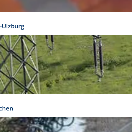
mathöhe. Daraus ergeben sich für gängige Formate
out:
-Ulzburg
r oder kleiner gesetzt werden. Dazu bedarf es jedoch
bteilung.
rchen