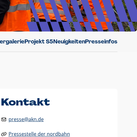
dergalerie
Projekt S5
Neuigkeiten
Presseinfos
Kontakt
presse@akn.de
Pressestelle der nordbahn