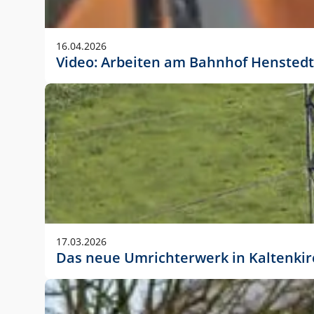
Anwendungsgröße im Layout:
Die Logohöhe beträgt 4 – 10 % der jeweiligen For
16.04.2026
folgende fest definierte Anwendungsgrößen im Lay
Video: Arbeiten am Bahnhof Henstedt
DIN A4 – 11 mm hoch (4 %)
DIN A3 – 15 mm hoch (5 %)
DIN A1 – 39 mm hoch (5 %)
DIN lang – 10 mm hoch (5 %)
1080 x 1080 px – 78 px hoch (7 %)
In Ausnahmefällen darf das Logo jedoch auch größe
stets der vorherigen Absprache mit der Marketinga
17.03.2026
Das neue Umrichterwerk in Kaltenki