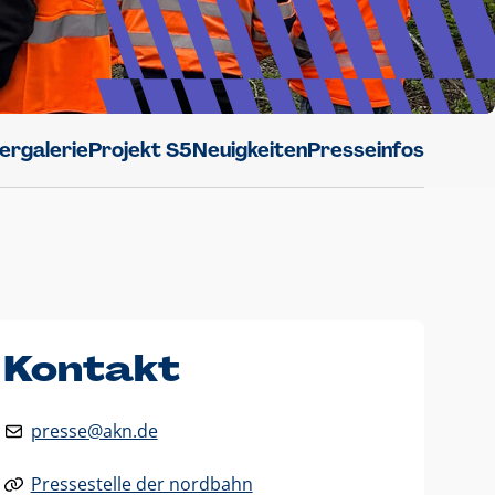
dergalerie
Projekt S5
Neuigkeiten
Presseinfos
Kontakt
presse@akn.de
Pressestelle der nordbahn