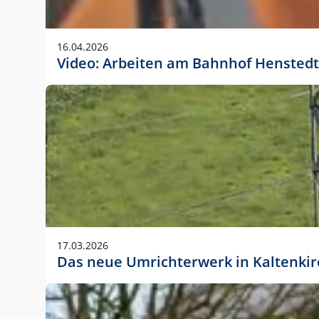
Anwendungsgröße im Layout:
Die Logohöhe beträgt 4 – 10 % der jeweiligen For
16.04.2026
folgende fest definierte Anwendungsgrößen im Lay
Video: Arbeiten am Bahnhof Henstedt
DIN A4 – 11 mm hoch (4 %)
DIN A3 – 15 mm hoch (5 %)
DIN A1 – 39 mm hoch (5 %)
DIN lang – 10 mm hoch (5 %)
1080 x 1080 px – 78 px hoch (7 %)
In Ausnahmefällen darf das Logo jedoch auch größe
stets der vorherigen Absprache mit der Marketinga
17.03.2026
Das neue Umrichterwerk in Kaltenki