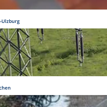
mathöhe. Daraus ergeben sich für gängige Formate
out:
-Ulzburg
r oder kleiner gesetzt werden. Dazu bedarf es jedoch
bteilung.
rchen