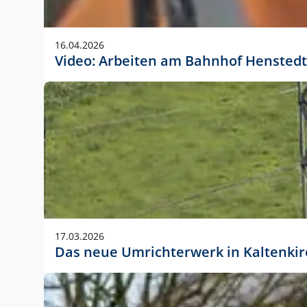
Anwendungsgröße im Layout:
Die Logohöhe beträgt 4 – 10 % der jeweiligen For
16.04.2026
folgende fest definierte Anwendungsgrößen im Lay
Video: Arbeiten am Bahnhof Henstedt
DIN A4 – 11 mm hoch (4 %)
DIN A3 – 15 mm hoch (5 %)
DIN A1 – 39 mm hoch (5 %)
DIN lang – 10 mm hoch (5 %)
1080 x 1080 px – 78 px hoch (7 %)
In Ausnahmefällen darf das Logo jedoch auch größe
stets der vorherigen Absprache mit der Marketinga
17.03.2026
Das neue Umrichterwerk in Kaltenki