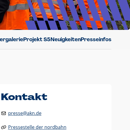
dergalerie
Projekt S5
Neuigkeiten
Presseinfos
Kontakt
presse@akn.de
Pressestelle der nordbahn