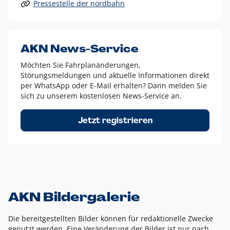
Pressestelle der nordbahn
Alle anderen Logo-Varianten dürfen nur in Ausnahmefällen
eingesetzt werden und bedürfen der vorherigen Absprache
mit der Marketingabteilung.
Diese Ausnahmen sind zum Beispiel:
AKN News-Service
weißes Logo auf anderen farbigen Hintergründen als
Möchten Sie Fahrplanänderungen,
dem AKN Blau,
Störungsmeldungen und aktuelle Informationen direkt
weißes Logo auf Fotohintergründen,
per WhatsApp oder E-Mail erhalten? Dann melden Sie
sich zu unserem kostenlosen News-Service an.
schwarzes Logo für reine Schwarz-Weiß-Umsetzungen
Um das Logo herum muss ein Schutzraum von jeweils einer
Jetzt registrieren
Höhe bzw. Breite des N aus AKN in alle Richtungen
eingehalten werden – ausgehend vom AKN Schriftzug. In
diesem Bereich dürfen keine anderen Logos, Grafikelemente
oder Ähnliches platziert werden.
AKN Bildergalerie
Die bereitgestellten Bilder können für redaktionelle Zwecke
genutzt werden. Eine Veränderung der Bilder ist nur nach