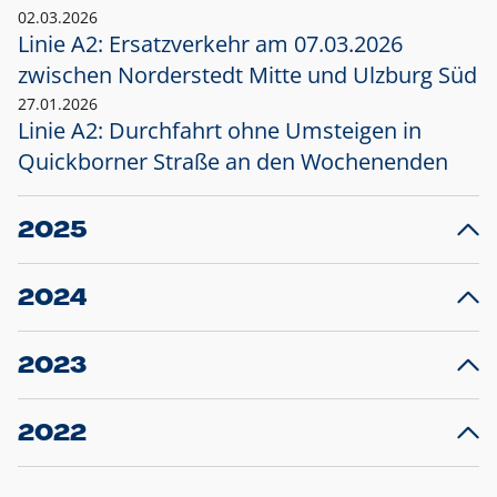
02.03.2026
Linie A2: Ersatzverkehr am 07.03.2026
zwischen Norderstedt Mitte und Ulzburg Süd
27.01.2026
Linie A2: Durchfahrt ohne Umsteigen in
Quickborner Straße an den Wochenenden
2025
23.12.2025
28
Projekt S5: Start der Bauarbeiten am
F
2024
Bahnhof Henstedt-Ulzburg im Januar 2026
10.12.2024
28
Großprojekt S5: Sperrung der Bahnstraße in
F
2023
Ellerau mit Ausweitung des Ersatzverkehrs
20.12.2023
14
Schleswig-Holstein verlängert den
A
2022
Verkehrsvertrag der AKN und bestellt den
T
22.12.2022
12
Expresszug für die Strecke Norderstedt -
Baustart S21 am 16.01.2023: Fahrplan
B