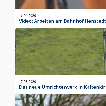
Anwendungsgröße im Layout:
Die Logohöhe beträgt 4 – 10 % der jeweiligen For
16.04.2026
folgende fest definierte Anwendungsgrößen im Lay
Video: Arbeiten am Bahnhof Henstedt
DIN A4 – 11 mm hoch (4 %)
DIN A3 – 15 mm hoch (5 %)
DIN A1 – 39 mm hoch (5 %)
DIN lang – 10 mm hoch (5 %)
1080 x 1080 px – 78 px hoch (7 %)
In Ausnahmefällen darf das Logo jedoch auch größe
stets der vorherigen Absprache mit der Marketinga
17.03.2026
Das neue Umrichterwerk in Kaltenki