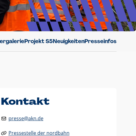
dergalerie
Projekt S5
Neuigkeiten
Presseinfos
Kontakt
presse@akn.de
Pressestelle der nordbahn