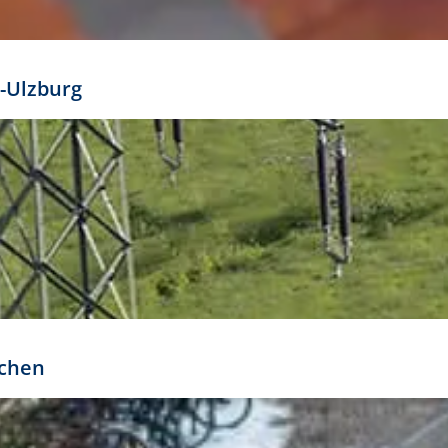
mathöhe. Daraus ergeben sich für gängige Formate
out:
-Ulzburg
r oder kleiner gesetzt werden. Dazu bedarf es jedoch
bteilung.
rchen