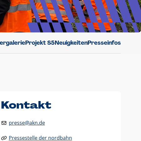
dergalerie
Projekt S5
Neuigkeiten
Presseinfos
Kontakt
presse@akn.de
Pressestelle der nordbahn