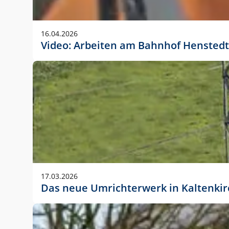
Anwendungsgröße im Layout:
Die Logohöhe beträgt 4 – 10 % der jeweiligen For
16.04.2026
folgende fest definierte Anwendungsgrößen im Lay
Video: Arbeiten am Bahnhof Henstedt
DIN A4 – 11 mm hoch (4 %)
DIN A3 – 15 mm hoch (5 %)
DIN A1 – 39 mm hoch (5 %)
DIN lang – 10 mm hoch (5 %)
1080 x 1080 px – 78 px hoch (7 %)
In Ausnahmefällen darf das Logo jedoch auch größe
stets der vorherigen Absprache mit der Marketinga
17.03.2026
Das neue Umrichterwerk in Kaltenki