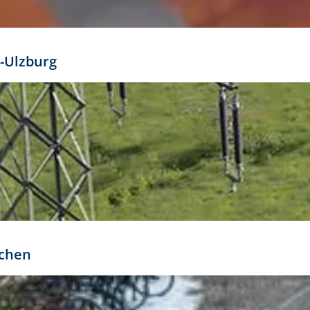
mathöhe. Daraus ergeben sich für gängige Formate
out:
-Ulzburg
r oder kleiner gesetzt werden. Dazu bedarf es jedoch
bteilung.
rchen