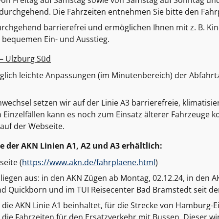
von Freitag auf Samstag sowie von Samstag auf Sonntag und
 durchgehend. Die Fahrzeiten entnehmen Sie bitte den Fahr
durchgehend barrierefrei und ermöglichen Ihnen mit z. B. K
n bequemen Ein- und Ausstieg.
– Ulzburg Süd
glich leichte Anpassungen (im Minutenbereich) der Abfahrt
echsel setzen wir auf der Linie A3 barrierefreie, klimatisie
n Einzelfällen kann es noch zum Einsatz älterer Fahrzeuge 
 auf der Webseite.
e der AKN Linien A1, A2 und A3 erhältlich:
eite (
https://www.akn.de/fahrplaene.html
)
liegen aus: in den AKN Zügen ab Montag, 02.12.24, in den A
nd Quickborn und im TUI Reisecenter Bad Bramstedt seit de
 die AKN Linie A1 beinhaltet, für die Strecke von Hamburg-E
 die Fahrzeiten für den Ersatzverkehr mit Bussen. Dieser 