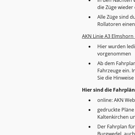
In den Nächten 
die Züge wieder
Alle Züge sind 
Rollatoren eine
AKN Linie A3 Elmshorn 
Hier wurden ledi
vorgenommen
Ab dem Fahrplanw
Fahrzeuge ein. I
Sie die Hinweise
Hier sind die Fahrplän
online: AKN Webs
gedruckte Pläne 
Kaltenkirchen u
Der Fahrplan für
Burgwedel, auch