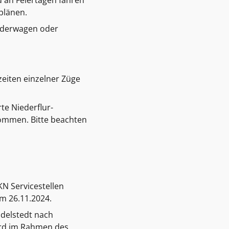
 an Feiertagen fahren
plänen.
inderwagen oder
zeiten einzelner Züge
rte Niederflur-
kommen. Bitte beachten
KN Servicestellen
m 26.11.2024.
idelstedt nach
wird im Rahmen des