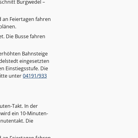
schnitt Burgwedel –
 an Feiertagen fahren
plänen.
et. Die Busse fahren
n erhöhten Bahnsteige
delstedt eingesetzten
n Einstiegsstufe. Die
itte unter
04191/933
ten-Takt. In der
 wird ein 10-Minuten-
nutentakt. Die