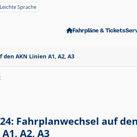
Leichte Sprache
Fahrpläne & Tickets
Ser
f den AKN Linien A1, A2, A3
t
024: Fahrplanwechsel auf de
 A1, A2, A3