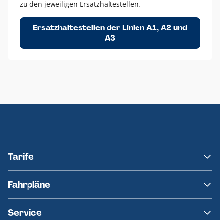
zu den jeweiligen Ersatzhaltestellen.
Ersatzhaltestellen der Linien A1, A2 und
A3
Tarife
NAH.SH
Fahrpläne
hvv
Fahrplanänderungen
Service
Ersatzverkehr