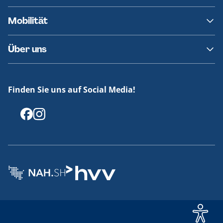
AKN News-Service
Kontakt
Mobilität
Fundsachen
Häufige Fragen
Barrierefreies Reisen
Über uns
Erklärung Barrierefreiheit
Historie
Medienportal
Finden Sie uns auf Social Media!
Offenlegungen