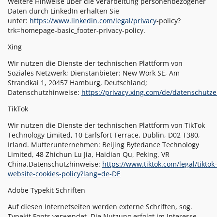
Weitere Hinweise über die Verarbeitung personenbezogener
Daten durch LinkedIn erhalten Sie
unter:
https://www.linkedin.com/legal/privacy
‐policy?
trk=homepage‐basic_footer‐privacy‐policy.
Xing
Wir nutzen die Dienste der technischen Plattform von
Soziales Netzwerk; Dienstanbieter: New Work SE, Am
Strandkai 1, 20457 Hamburg, Deutschland;
Datenschutzhinweise:
https://privacy.xing.com/de/datenschutz
TikTok
Wir nutzen die Dienste der technischen Plattform von TikTok
Technology Limited, 10 Earlsfort Terrace, Dublin, D02 T380,
Irland. Mutterunternehmen: Beijing Bytedance Technology
Limited, 48 Zhichun Lu Jia, Haidian Qu, Peking, VR
China.Datenschutzhinweise:
https://www.tiktok.com/legal/tiktok-
website-cookies-policy?lang=de-DE
Adobe Typekit Schriften
Auf diesen Internetseiten werden externe Schriften, sog.
Typekit Fonts verwendet. Die Nutzung erfolgt im Interesse