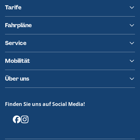
Tarife
NAH.SH
Fahrpläne
hvv
Fahrplanänderungen
Service
Ersatzverkehr
AKN News-Service
Kontakt
Mobilität
Fundsachen
Häufige Fragen
Barrierefreies Reisen
Über uns
Erklärung Barrierefreiheit
Historie
Medienportal
Finden Sie uns auf Social Media!
Offenlegungen