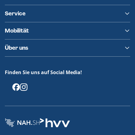
Fahrplanänderungen
Service
Ersatzverkehr
AKN News-Service
Kontakt
Mobilität
Fundsachen
Häufige Fragen
Barrierefreies Reisen
Über uns
Erklärung Barrierefreiheit
Historie
Medienportal
Finden Sie uns auf Social Media!
Offenlegungen