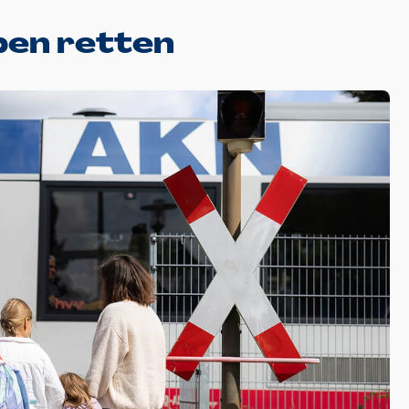
e ermöglicht, mit den Zügen der AKN kostenlos zu uns
ben retten
 AKN
Kaltenkirchen Süd