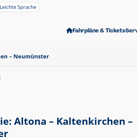
Leichte Sprache
Fahrpläne & Tickets
Ser
chen – Neumünster
t
ie: Altona – Kaltenkirchen –
er