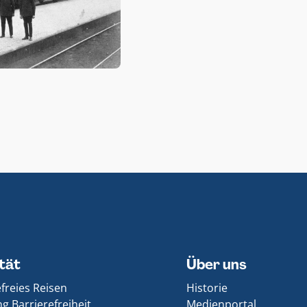
ität
Über uns
efreies Reisen
Historie
g Barrierefreiheit
Medienportal