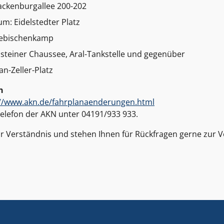
nackenburgallee 200-202
um: Eidelstedter Platz
iebischenkamp
lsteiner Chaussee, Aral-Tankstelle und gegenüber
n-Zeller-Platz
n
://www.akn.de/fahrplanaenderungen.html
telefon der AKN unter 04191/933 933.
hr Verständnis und stehen Ihnen für Rückfragen gerne zur 