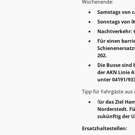
Wochenende:
Samstags von ca
Sonntags von 06
Nachtverkehr: 
Für einen barri
Schienenersatz
202.
Die Busse sind 
der AKN Linie A
unter 04191/933
Tipp für Fahrgäste au
f
ür das Ziel Ha
Norderstedt. Fü
zukünftig der U
Ersatzhaltestellen: