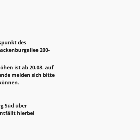
tspunkt des
ackenburgallee 200-
öhen ist ab 20.08. auf
ende melden sich bitte
 können.
rg Süd über
tfällt hierbei