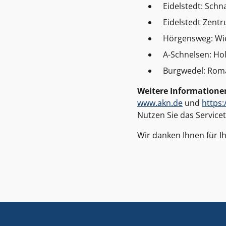
Eidelstedt: Sch
Eidelstedt Zentr
Hörgensweg: W
A-Schnelsen: Ho
Burgwedel: Roma
Weitere Informatione
www.akn.de
und
https
Nutzen Sie das Service
Wir danken Ihnen für I