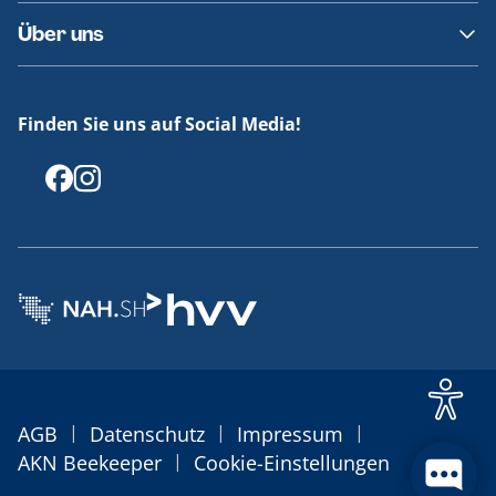
Häufige Fragen
Barrierefreies Reisen
Bei stark ermäßigten Fahrkarten, wie z. B.
Über uns
Deutschlandticket, Ländertickets, „Quer-durchs-Land-
Erklärung Barrierefreiheit
Tickets“, sowie SemesterTickets können Sie keine
Historie
Entschädigung beantragen.
Medienportal
Bei einer zu erwartenden Verspätung am Zielbahnhof
Finden Sie uns auf Social Media!
Offenlegungen
von mindestens 60 Minuten und einer planmäßigen
Ankunftszeit zwischen 0 und 5 Uhr gilt folgendes: Sie
haben das Recht, ein anderes Verkehrsmittel, wie
zum Beispiel Bus oder Taxi, zu nutzen. Die Kosten
hierfür werden bis maximal 120 € erstattet. Dies gilt
ebenfalls, wenn der Zug ausfällt und es sich dabei um
die letzte fahrplanmäßige Verbindung des Tages
handelt und der Zielbahnhof ohne die Nutzung eines
anderen Verkehrsmittels nicht mehr bis 24 Uhr
erreicht werden kann.
Eine umfassende Darstellung und weitere
Informationen über die Fahrgastrechte erhalten Sie
unter den unten angegebenen Verlinkungen.
|
|
|
AGB
Datenschutz
Impressum
|
AKN Beekeeper
Cookie-Einstellungen