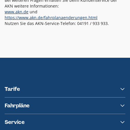
Bei weiteren Fragen erhalten Sie beim Kundenservice der
AKN weitere Informationen:
www.akn.de
und
https://www.akn.de/fahrplanaenderungen.html
Nutzen Sie das AKN-Service-Telefon: 04191 / 933 933.
Tarife
NAH.SH
Fahrpläne
hvv
Fahrplanänderungen
Service
Ersatzverkehr