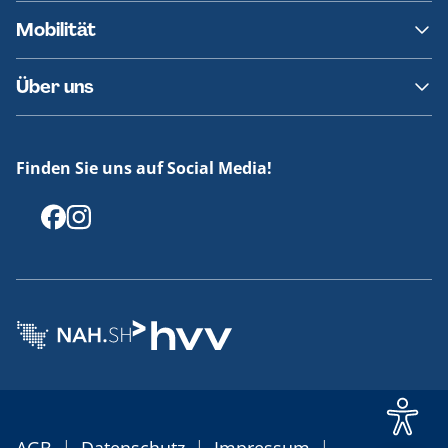
AKN News-Service
Kontakt
Mobilität
Fundsachen
Häufige Fragen
Barrierefreies Reisen
Über uns
Erklärung Barrierefreiheit
Historie
Medienportal
Finden Sie uns auf Social Media!
Offenlegungen
|
|
|