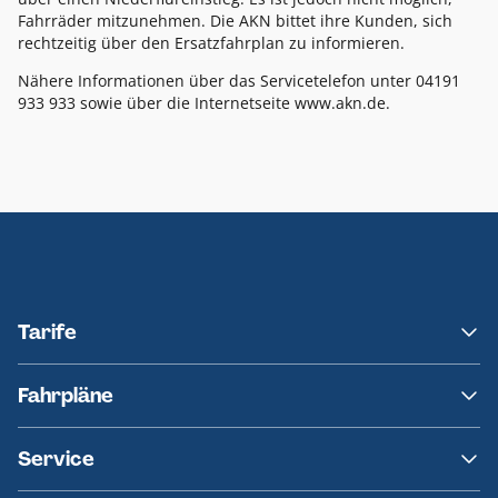
Fahrräder mitzunehmen. Die AKN bittet ihre Kunden, sich
rechtzeitig über den Ersatzfahrplan zu informieren.
Nähere Informationen über das Servicetelefon unter 04191
933 933 sowie über die Internetseite www.akn.de.
Tarife
NAH.SH
Fahrpläne
hvv
Fahrplanänderungen
Service
Ersatzverkehr
AKN News-Service