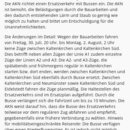
Die AKN richtet einen Ersatzverkehr mit Bussen ein. Die AKN
ist bemüht, die Belästigungen durch die Bauarbeiten und
den dadurch entstehenden Lärm und Staub so gering wie
möglich zu halten und bittet um Entschuldigung für die
Unannehmlichkeiten.
Die Änderungen im Detail: Wegen der Bauarbeiten fahren
von Freitag, 30. Juli, 20 Uhr, bis Montag, 2. August, 2 Uhr
keine Züge zwischen Kaltenkirchen und Kaltenkirchen Süd.
Dies betrifft neben allen Zügen der Linie A1 zudem einzelne
Züge der Linien A2 und A3: Die A2- und A3-Züge, die
spätabends und frühmorgens regulär in Kaltenkirchen
starten bzw. dort enden, werden zwischen Kaltenkirchen und
Kaltenkirchen Süd ebenfalls durch Busse ersetzt. Zwischen
Kaltenkirchen und Neumünster sowie Kaltenkirchen Süd und
Eidelstedt fahren die Züge planmäßig. Die Haltestellen des
Ersatzverkehrs sind im Ersatzplan aufgeführt. Durch die
Busse verlängert sich die Fahrtzeit um bis zu 10 Minuten. Die
AKN weist darauf hin, dass die Busse des Ersatzverkehrs
teilweise vor dem regulären Zug abfahren und empfiehlt,
gegebenenfalls eine frühere Verbindung zu wählen. Hinweis
für mobilitätseingeschränkte Reisende: Die Busse verfügen
über einen Niederflureinstieg. Es ist jedoch nicht möglich,