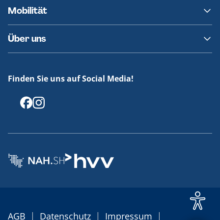
Kontakt
Mobilität
Fundsachen
Häufige Fragen
Barrierefreies Reisen
Über uns
Erklärung Barrierefreiheit
Historie
Medienportal
Finden Sie uns auf Social Media!
Offenlegungen
|
|
|
AGB
Datenschutz
Impressum