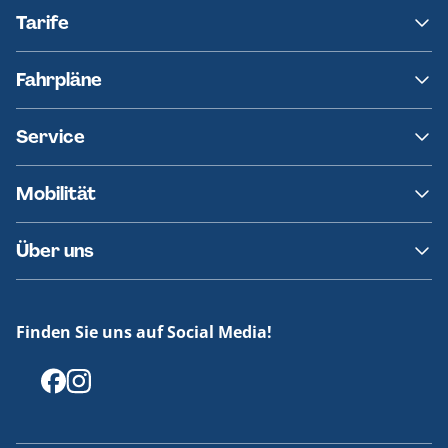
Tarife
NAH.SH
Fahrpläne
hvv
Fahrplanänderungen
Service
Ersatzverkehr
AKN News-Service
Kontakt
Mobilität
Fundsachen
Häufige Fragen
Barrierefreies Reisen
Über uns
Erklärung Barrierefreiheit
Historie
Medienportal
Finden Sie uns auf Social Media!
Offenlegungen