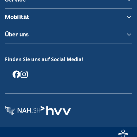
Ersatzverkehr
AKN News-Service
Kontakt
Mobilität
Fundsachen
Häufige Fragen
Barrierefreies Reisen
Über uns
Erklärung Barrierefreiheit
Historie
Medienportal
Finden Sie uns auf Social Media!
Offenlegungen