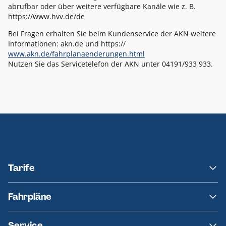
abrufbar oder über weitere verfügbare Kanäle wie z. B.
https://www.hvv.de/de
Bei Fragen erhalten Sie beim Kundenservice der AKN weitere
Informationen: akn.de und https://
www.akn.de/fahrplanaenderungen.html
Nutzen Sie das Servicetelefon der AKN unter 04191/933 933.
Tarife
NAH.SH
Fahrpläne
hvv
Fahrplanänderungen
Service