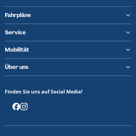
NAH.SH
Fahrpläne
hvv
Fahrplanänderungen
Service
Ersatzverkehr
AKN News-Service
Kontakt
Mobilität
Fundsachen
Häufige Fragen
Barrierefreies Reisen
Über uns
Erklärung Barrierefreiheit
Historie
Medienportal
Finden Sie uns auf Social Media!
Offenlegungen