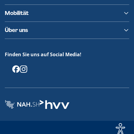
AKN News-Service
Kontakt
Mobilität
Fundsachen
Häufige Fragen
Barrierefreies Reisen
Über uns
Erklärung Barrierefreiheit
Historie
Medienportal
Finden Sie uns auf Social Media!
Offenlegungen