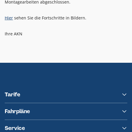
Montagearbeiten abgeschlossen.
Hier
sehen Sie die Fortschritte in Bildern.
Ihre AKN
Tarife
NAH.SH
Fahrpläne
hvv
Fahrplanänderungen
Service
Ersatzverkehr