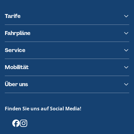
Tarife
NAH.SH
Fahrpläne
hvv
Fahrplanänderungen
Service
Ersatzverkehr
AKN News-Service
Kontakt
Mobilität
Fundsachen
Häufige Fragen
Barrierefreies Reisen
Über uns
Erklärung Barrierefreiheit
Historie
Medienportal
Finden Sie uns auf Social Media!
Offenlegungen