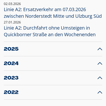
02.03.2026
Linie A2: Ersatzverkehr am 07.03.2026
zwischen Norderstedt Mitte und Ulzburg Süd
27.01.2026
Linie A2: Durchfahrt ohne Umsteigen in
Quickborner Straße an den Wochenenden
2025
23.12.2025
28
Projekt S5: Start der Bauarbeiten am
F
2024
Bahnhof Henstedt-Ulzburg im Januar 2026
10.12.2024
28
Großprojekt S5: Sperrung der Bahnstraße in
F
2023
Ellerau mit Ausweitung des Ersatzverkehrs
20.12.2023
14
Schleswig-Holstein verlängert den
A
2022
Verkehrsvertrag der AKN und bestellt den
T
22.12.2022
12
Expresszug für die Strecke Norderstedt -
Baustart S21 am 16.01.2023: Fahrplan
B