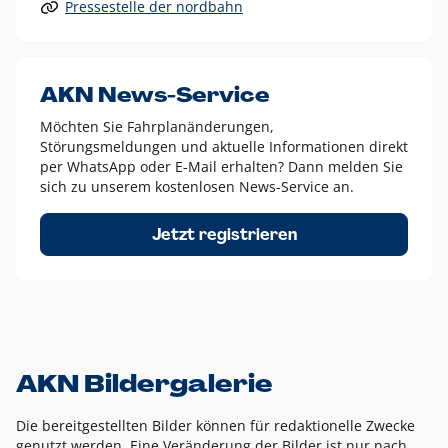
Pressestelle der nordbahn
Alle anderen Logo-Varianten dürfen nur in Ausnahmefällen
eingesetzt werden und bedürfen der vorherigen Absprache
mit der Marketingabteilung.
Diese Ausnahmen sind zum Beispiel:
AKN News-Service
weißes Logo auf anderen farbigen Hintergründen als
Möchten Sie Fahrplanänderungen,
dem AKN Blau,
Störungsmeldungen und aktuelle Informationen direkt
weißes Logo auf Fotohintergründen,
per WhatsApp oder E-Mail erhalten? Dann melden Sie
sich zu unserem kostenlosen News-Service an.
schwarzes Logo für reine Schwarz-Weiß-Umsetzungen
Um das Logo herum muss ein Schutzraum von jeweils einer
Jetzt registrieren
Höhe bzw. Breite des N aus AKN in alle Richtungen
eingehalten werden – ausgehend vom AKN Schriftzug. In
diesem Bereich dürfen keine anderen Logos, Grafikelemente
oder Ähnliches platziert werden.
AKN Bildergalerie
Die bereitgestellten Bilder können für redaktionelle Zwecke
genutzt werden. Eine Veränderung der Bilder ist nur nach