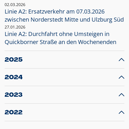
02.03.2026
Linie A2: Ersatzverkehr am 07.03.2026
zwischen Norderstedt Mitte und Ulzburg Süd
27.01.2026
Linie A2: Durchfahrt ohne Umsteigen in
Quickborner Straße an den Wochenenden
2025
23.12.2025
28
Projekt S5: Start der Bauarbeiten am
F
2024
Bahnhof Henstedt-Ulzburg im Januar 2026
10.12.2024
28
Großprojekt S5: Sperrung der Bahnstraße in
F
2023
Ellerau mit Ausweitung des Ersatzverkehrs
20.12.2023
14
Schleswig-Holstein verlängert den
A
2022
Verkehrsvertrag der AKN und bestellt den
T
22.12.2022
12
Expresszug für die Strecke Norderstedt -
Baustart S21 am 16.01.2023: Fahrplan
B