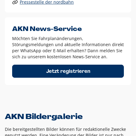
Pressestelle der nordbahn
Alle anderen Logo-Varianten dürfen nur in Ausnahmefällen
eingesetzt werden und bedürfen der vorherigen Absprache
mit der Marketingabteilung.
Diese Ausnahmen sind zum Beispiel:
AKN News-Service
weißes Logo auf anderen farbigen Hintergründen als
Möchten Sie Fahrplanänderungen,
dem AKN Blau,
Störungsmeldungen und aktuelle Informationen direkt
weißes Logo auf Fotohintergründen,
per WhatsApp oder E-Mail erhalten? Dann melden Sie
sich zu unserem kostenlosen News-Service an.
schwarzes Logo für reine Schwarz-Weiß-Umsetzungen
Um das Logo herum muss ein Schutzraum von jeweils einer
Jetzt registrieren
Höhe bzw. Breite des N aus AKN in alle Richtungen
eingehalten werden – ausgehend vom AKN Schriftzug. In
diesem Bereich dürfen keine anderen Logos, Grafikelemente
oder Ähnliches platziert werden.
AKN Bildergalerie
Die bereitgestellten Bilder können für redaktionelle Zwecke
genutzt werden. Eine Veränderung der Bilder ist nur nach