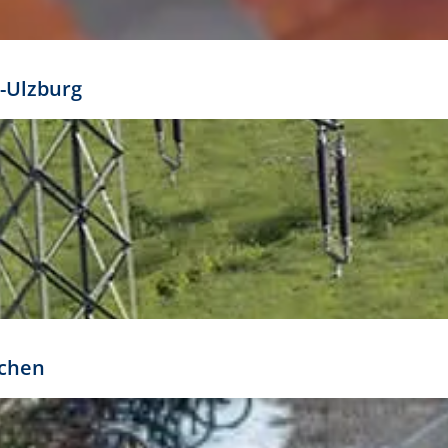
mathöhe. Daraus ergeben sich für gängige Formate
out:
-Ulzburg
r oder kleiner gesetzt werden. Dazu bedarf es jedoch
bteilung.
rchen