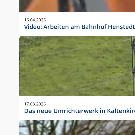
Anwendungsgröße im Layout:
Die Logohöhe beträgt 4 – 10 % der jeweiligen For
16.04.2026
folgende fest definierte Anwendungsgrößen im Lay
Video: Arbeiten am Bahnhof Henstedt
DIN A4 – 11 mm hoch (4 %)
DIN A3 – 15 mm hoch (5 %)
DIN A1 – 39 mm hoch (5 %)
DIN lang – 10 mm hoch (5 %)
1080 x 1080 px – 78 px hoch (7 %)
In Ausnahmefällen darf das Logo jedoch auch größe
stets der vorherigen Absprache mit der Marketinga
17.03.2026
Das neue Umrichterwerk in Kaltenki