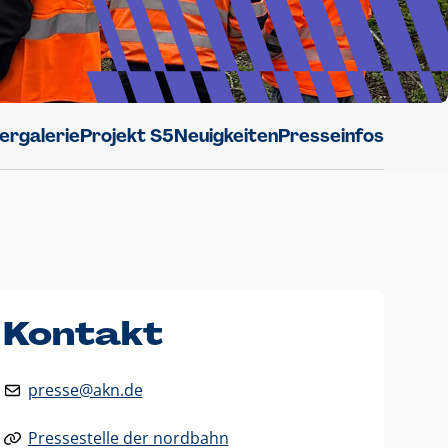
dergalerie
Projekt S5
Neuigkeiten
Presseinfos
Kontakt
presse@akn.de
Pressestelle der nordbahn