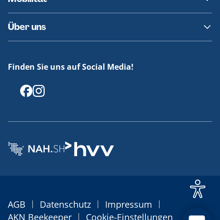
Fundsachen
Häufige Fragen
Barrierefreies Reisen
Über uns
Erklärung Barrierefreiheit
Historie
Medienportal
Finden Sie uns auf Social Media!
Offenlegungen
|
|
|
AGB
Datenschutz
Impressum
|
AKN Beekeeper
Cookie-Einstellungen