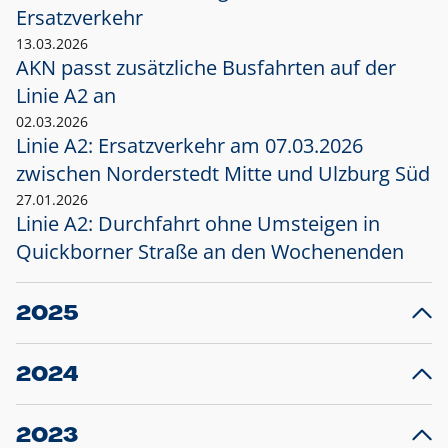
Ersatzverkehr
13.03.2026
AKN passt zusätzliche Busfahrten auf der
Linie A2 an
02.03.2026
Linie A2: Ersatzverkehr am 07.03.2026
zwischen Norderstedt Mitte und Ulzburg Süd
27.01.2026
Linie A2: Durchfahrt ohne Umsteigen in
Quickborner Straße an den Wochenenden
2025
23.12.2025
28
Projekt S5: Start der Bauarbeiten am
F
2024
Bahnhof Henstedt-Ulzburg im Januar 2026
10.12.2024
28
Großprojekt S5: Sperrung der Bahnstraße in
F
2023