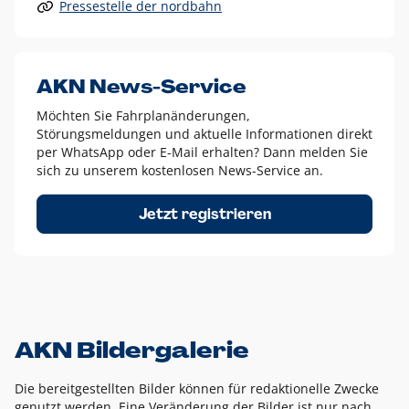
Pressestelle der nordbahn
Alle anderen Logo-Varianten dürfen nur in Ausnahmefällen
eingesetzt werden und bedürfen der vorherigen Absprache
mit der Marketingabteilung.
Diese Ausnahmen sind zum Beispiel:
AKN News-Service
weißes Logo auf anderen farbigen Hintergründen als
Möchten Sie Fahrplanänderungen,
dem AKN Blau,
Störungsmeldungen und aktuelle Informationen direkt
weißes Logo auf Fotohintergründen,
per WhatsApp oder E-Mail erhalten? Dann melden Sie
sich zu unserem kostenlosen News-Service an.
schwarzes Logo für reine Schwarz-Weiß-Umsetzungen
Um das Logo herum muss ein Schutzraum von jeweils einer
Jetzt registrieren
Höhe bzw. Breite des N aus AKN in alle Richtungen
eingehalten werden – ausgehend vom AKN Schriftzug. In
diesem Bereich dürfen keine anderen Logos, Grafikelemente
oder Ähnliches platziert werden.
AKN Bildergalerie
Die bereitgestellten Bilder können für redaktionelle Zwecke
genutzt werden. Eine Veränderung der Bilder ist nur nach