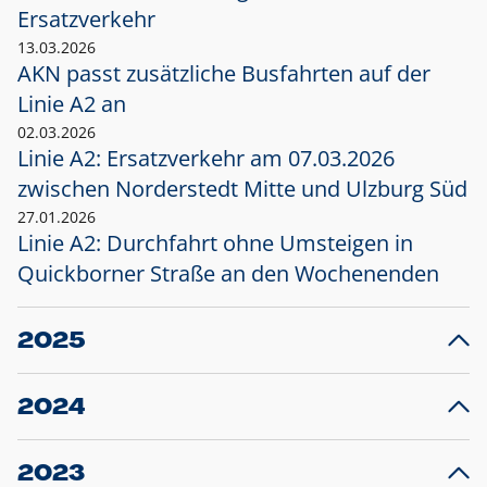
Ersatzverkehr
13.03.2026
AKN passt zusätzliche Busfahrten auf der
Linie A2 an
02.03.2026
Linie A2: Ersatzverkehr am 07.03.2026
zwischen Norderstedt Mitte und Ulzburg Süd
27.01.2026
Linie A2: Durchfahrt ohne Umsteigen in
Quickborner Straße an den Wochenenden
2025
23.12.2025
28
Projekt S5: Start der Bauarbeiten am
F
2024
Bahnhof Henstedt-Ulzburg im Januar 2026
10.12.2024
28
Großprojekt S5: Sperrung der Bahnstraße in
F
2023