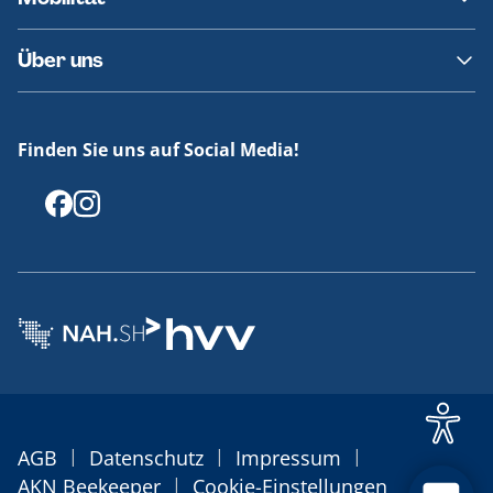
Fundsachen
Häufige Fragen
Barrierefreies Reisen
Über uns
Erklärung Barrierefreiheit
Historie
Medienportal
Finden Sie uns auf Social Media!
Offenlegungen
|
|
|
AGB
Datenschutz
Impressum
|
AKN Beekeeper
Cookie-Einstellungen