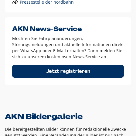
Pressestelle der nordbahn
Alle anderen Logo-Varianten dürfen nur in Ausnahmefällen
eingesetzt werden und bedürfen der vorherigen Absprache
mit der Marketingabteilung.
Diese Ausnahmen sind zum Beispiel:
AKN News-Service
weißes Logo auf anderen farbigen Hintergründen als
Möchten Sie Fahrplanänderungen,
dem AKN Blau,
Störungsmeldungen und aktuelle Informationen direkt
weißes Logo auf Fotohintergründen,
per WhatsApp oder E-Mail erhalten? Dann melden Sie
sich zu unserem kostenlosen News-Service an.
schwarzes Logo für reine Schwarz-Weiß-Umsetzungen
Um das Logo herum muss ein Schutzraum von jeweils einer
Jetzt registrieren
Höhe bzw. Breite des N aus AKN in alle Richtungen
eingehalten werden – ausgehend vom AKN Schriftzug. In
diesem Bereich dürfen keine anderen Logos, Grafikelemente
oder Ähnliches platziert werden.
AKN Bildergalerie
Die bereitgestellten Bilder können für redaktionelle Zwecke
genutzt werden. Eine Veränderung der Bilder ist nur nach