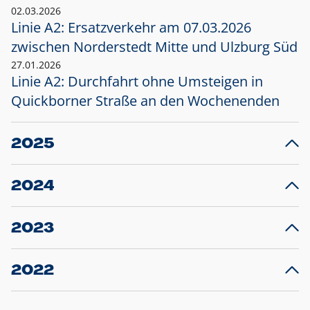
02.03.2026
Linie A2: Ersatzverkehr am 07.03.2026
zwischen Norderstedt Mitte und Ulzburg Süd
27.01.2026
Linie A2: Durchfahrt ohne Umsteigen in
Quickborner Straße an den Wochenenden
2025
23.12.2025
28
Projekt S5: Start der Bauarbeiten am
F
2024
Bahnhof Henstedt-Ulzburg im Januar 2026
10.12.2024
28
Großprojekt S5: Sperrung der Bahnstraße in
F
2023
Ellerau mit Ausweitung des Ersatzverkehrs
20.12.2023
14
Schleswig-Holstein verlängert den
A
2022
Verkehrsvertrag der AKN und bestellt den
T
22.12.2022
12
Expresszug für die Strecke Norderstedt -
Baustart S21 am 16.01.2023: Fahrplan
B