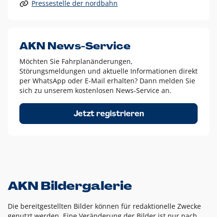
Pressestelle der nordbahn
Alle anderen Logo-Varianten dürfen nur in Ausnahmefällen
eingesetzt werden und bedürfen der vorherigen Absprache
mit der Marketingabteilung.
Diese Ausnahmen sind zum Beispiel:
AKN News-Service
weißes Logo auf anderen farbigen Hintergründen als
Möchten Sie Fahrplanänderungen,
dem AKN Blau,
Störungsmeldungen und aktuelle Informationen direkt
weißes Logo auf Fotohintergründen,
per WhatsApp oder E-Mail erhalten? Dann melden Sie
sich zu unserem kostenlosen News-Service an.
schwarzes Logo für reine Schwarz-Weiß-Umsetzungen
Um das Logo herum muss ein Schutzraum von jeweils einer
Jetzt registrieren
Höhe bzw. Breite des N aus AKN in alle Richtungen
eingehalten werden – ausgehend vom AKN Schriftzug. In
diesem Bereich dürfen keine anderen Logos, Grafikelemente
oder Ähnliches platziert werden.
AKN Bildergalerie
Die bereitgestellten Bilder können für redaktionelle Zwecke
genutzt werden. Eine Veränderung der Bilder ist nur nach