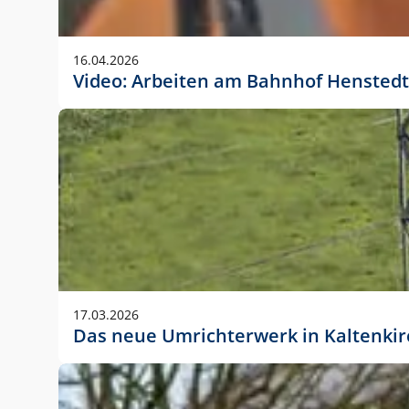
Anwendungsgröße im Layout:
Die Logohöhe beträgt 4 – 10 % der jeweiligen For
16.04.2026
folgende fest definierte Anwendungsgrößen im Lay
Video: Arbeiten am Bahnhof Henstedt
DIN A4 – 11 mm hoch (4 %)
DIN A3 – 15 mm hoch (5 %)
DIN A1 – 39 mm hoch (5 %)
DIN lang – 10 mm hoch (5 %)
1080 x 1080 px – 78 px hoch (7 %)
In Ausnahmefällen darf das Logo jedoch auch größe
stets der vorherigen Absprache mit der Marketinga
17.03.2026
Das neue Umrichterwerk in Kaltenki