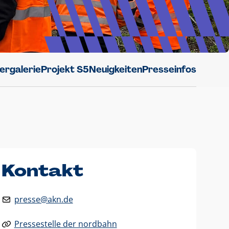
dergalerie
Projekt S5
Neuigkeiten
Presseinfos
Kontakt
presse@akn.de
Pressestelle der nordbahn