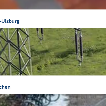
mathöhe. Daraus ergeben sich für gängige Formate
out:
-Ulzburg
r oder kleiner gesetzt werden. Dazu bedarf es jedoch
bteilung.
rchen